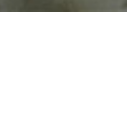
TE ENCUENTRAS EN:
¿CÓMO AYUDARNOS?
CONTRATACIÓN DE SERVICIOS
SECTOR PRIVADO
SECTOR COMERCIAL
SERVICIOS PARA EL SECTOR COMERCIAL
¿PODEMOS JUNTOS
HACER LA DIFERENCIA?
Definitivamente sí
, creemos que nuestra red social
solidaria
Help Today Now
es el canal adecuado. Tu
comercio puede impulsar la solidaridad y premiar con
descuentos inteligentes a las personas que colaboran en
resolver las problemáticas sociales
. Mientras que
nuestra fundación, cuenta con plataformas tecnológicas
P2P
, que simplifican los canales de colaboración e invitan a
participar en actividades solidarias al conjunto de la
sociedad.