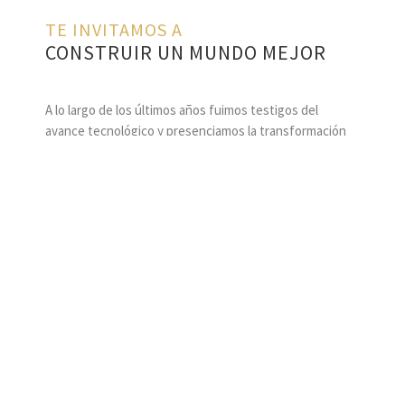
TE INVITAMOS A
CONSTRUIR UN MUNDO MEJOR
A lo largo de los últimos años fuimos testigos del
avance tecnológico y presenciamos la transformación
digital de múltiples sectores, lo cual nos llevó a
preguntarnos, podemos replicar los avances que se
produjeron en el sector privado, en el sector social, la
respuesta es simple, es posible si lo hacemos entre
todos. Sabemos que será un arduo trabajo, dada la
desigualdad y el incremento de los problemas
sociales, aún así, ya empezamos a dar los primeros
pasos a fin de establecer las bases para un cambio real
y autosustentable.
Estamos convencidos que a través del desarrollo de
tecnología humanizada y desentralizada, podemos
simplificar los canales de colaboración, ahorrar costos,