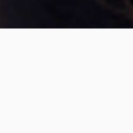
TE ENCUENTRAS EN:
INSTITUCIONAL
MISIÓN Y VISIÓN
NUESTROS OBJETIVOS
Nos enfocamos en desarrollar plataformas
tecnológicas que lleguen a las personas que
más lo necesitan y generen soluciones a
múltiples problemas sociales.